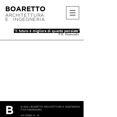
BOARETTO
ARCHITETTURA
E INGEGNERIA
"il futuro è migliore di quanto pensiate"
P.H. Diamandis
© 2022 | BOARETTO ARCHITETTURA E INGEGNERIA
​B
P.IVA
04629340284
VIA ROMA N. 14