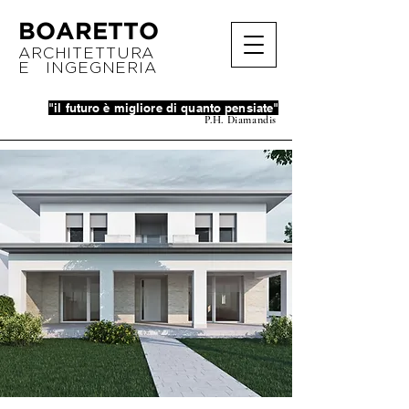
BOARETTO
ARCHITETTURA
E INGEGNERIA
"il futuro è migliore di quanto pensiate"
P.H. Diamandis