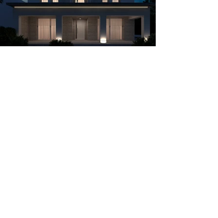
Previous
Next
© 2022 | BOARETTO ARCHITETTURA E INGEGNERIA
​B
P.IVA
04629340284
VIA ROMA N. 14
35028 PIOVE DI SACCO (PD)
AI
ITALIA
TEL
+39 049 5813763
TEL
+39 340 1582752
info@boarettoarchitetti.it
BOARETTO
ARCHITETTURA