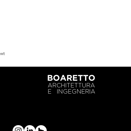
xt
BOARETTO
ARCHITETTURA
E INGEGNERIA