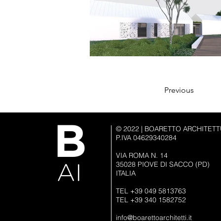
Previous
​B
© 2022 | BOARETTO ARCHITET
P.IVA 04629340284
VIA ROMA N. 14
35028 PIOVE DI SACCO (PD)
AI
ITALIA
TEL +39 049 5813763
TEL +39 340 1582752
info@boarettoarchitetti.it